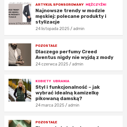
d
j
ARTYKUŁ SPONSOROWANY
MĘŻCZYŹNI
Najnowsze trendy w modzie
z
:
męskiej: polecane produkty i
i
p
stylizacje
e
o
ż
l
24 listopada 2025
admin
o
e
w
c
POZOSTAŁE
e
a
Dlaczego perfumy Creed
d
n
Aventus nigdy nie wyjdą z mody
e
e
c
p
24 czerwca 2025
admin
y
r
d
o
KOBIETY
UBRANIA
u
d
Styl i funkcjonalność – jak
j
u
wybrać idealną kamizelkę
ą
k
pikowaną damską?
o
t
24 marca 2025
admin
j
y
a
i
k
s
POZOSTAŁE
o
t