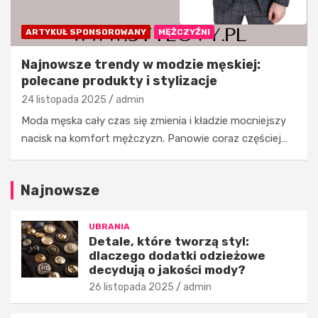
ą
s
s
z
t
e
ARTYKUŁ SPONSOROWANY
MĘŻCZYŹNI
y
t
l
r
Najnowsze trendy w modzie męskiej:
:
e
polecane produkty i stylizacje
d
n
24 listopada 2025
admin
l
d
Moda męska cały czas się zmienia i kładzie mocniejszy
a
y
c
w
nacisk na komfort mężczyzn. Panowie coraz częściej…
z
m
e
o
g
d
Najnowsze
o
z
d
i
o
e
UBRANIA
d
m
Detale, które tworzą styl:
dlaczego dodatki odzieżowe
a
ę
decydują o jakości mody?
t
s
k
k
26 listopada 2025
admin
i
i
o
e