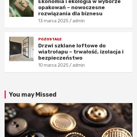
Ekonomia i ekologia w wyborze
ś
y
opakowań – nowoczesne
c
l
rozwiązania dla biznesu
i
i
13 marca 2025
admin
m
z
o
a
d
c
POZOSTAŁE
y
j
Drzwi szklane loftowe do
?
e
wiatrołapu – trwałość, izolacja i
26
24
bezpieczeństwo
listopada
listopada
10 marca 2025
admin
2025
2025
admin
admin
You may Missed