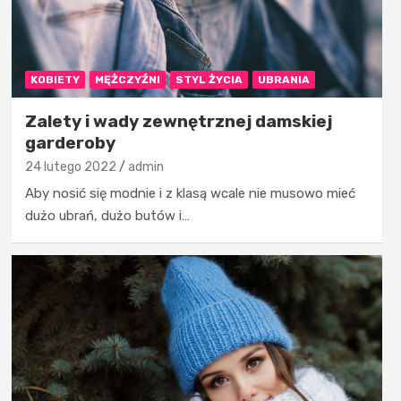
KOBIETY
MĘŻCZYŹNI
STYL ŻYCIA
UBRANIA
Zalety i wady zewnętrznej damskiej
garderoby
24 lutego 2022
admin
Aby nosić się modnie i z klasą wcale nie musowo mieć
dużo ubrań, dużo butów i…