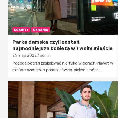
KOBIETY
UBRANIA
Parka damska czyli zostań
najmodniejsza kobietą w Twoim mieście
25 maja 2022
admin
Pogoda potrafi zaskakiwać nie tylko w górach. Nawet w
mieście czasami o poranku świeci piękne słońce,…