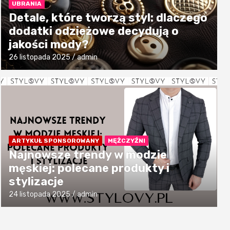
UBRANIA
Detale, które tworzą styl: dlaczego
dodatki odzieżowe decydują o
jakości mody?
26 listopada 2025
admin
ARTYKUŁ SPONSOROWANY
MĘŻCZYŹNI
Najnowsze trendy w modzie
męskiej: polecane produkty i
stylizacje
24 listopada 2025
admin