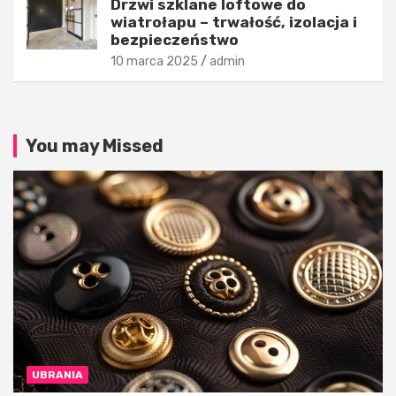
Drzwi szklane loftowe do
?
e
wiatrołapu – trwałość, izolacja i
26
24
bezpieczeństwo
listopada
listopada
10 marca 2025
admin
2025
2025
admin
admin
You may Missed
UBRANIA