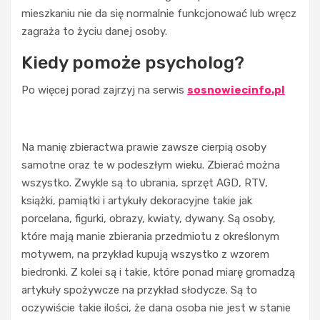
mieszkaniu nie da się normalnie funkcjonować lub wręcz
zagraża to życiu danej osoby.
Kiedy pomoże psycholog?
Po więcej porad zajrzyj na serwis
sosnowiecinfo.pl
Na manię zbieractwa prawie zawsze cierpią osoby
samotne oraz te w podeszłym wieku. Zbierać można
wszystko. Zwykle są to ubrania, sprzęt AGD, RTV,
książki, pamiątki i artykuły dekoracyjne takie jak
porcelana, figurki, obrazy, kwiaty, dywany. Są osoby,
które mają manie zbierania przedmiotu z określonym
motywem, na przykład kupują wszystko z wzorem
UBRANIA
biedronki. Z kolei są i takie, które ponad miarę gromadzą
D
artykuły spożywcze na przykład słodycze. Są to
e
oczywiście takie ilości, że dana osoba nie jest w stanie
t