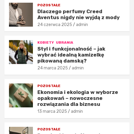
w
c
POZOSTAŁE
e
a
Dlaczego perfumy Creed
d
n
Aventus nigdy nie wyjdą z mody
e
e
c
p
24 czerwca 2025
admin
y
r
d
o
KOBIETY
UBRANIA
u
d
Styl i funkcjonalność – jak
j
u
wybrać idealną kamizelkę
ą
k
pikowaną damską?
o
t
24 marca 2025
admin
j
y
a
i
k
s
POZOSTAŁE
o
t
Ekonomia i ekologia w wyborze
ś
y
opakowań – nowoczesne
c
l
rozwiązania dla biznesu
i
i
13 marca 2025
admin
m
z
o
a
d
c
POZOSTAŁE
y
j