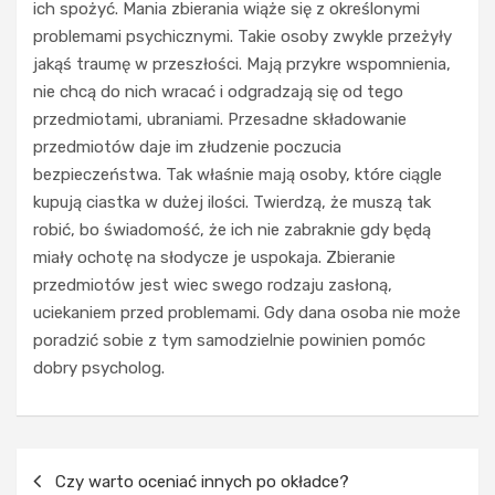
ich spożyć. Mania zbierania wiąże się z określonymi
a
problemami psychicznymi. Takie osoby zwykle przeżyły
l
e
jakąś traumę w przeszłości. Mają przykre wspomnienia,
,
nie chcą do nich wracać i odgradzają się od tego
k
przedmiotami, ubraniami. Przesadne składowanie
t
ARTYKUŁ
przedmiotów daje im złudzenie poczucia
SPONSOROWANY
ó
bezpieczeństwa. Tak właśnie mają osoby, które ciągle
r
MĘŻCZYŹNI
e
N
kupują ciastka w dużej ilości. Twierdzą, że muszą tak
t
a
robić, bo świadomość, że ich nie zabraknie gdy będą
w
j
miały ochotę na słodycze je uspokaja. Zbieranie
o
n
przedmiotów jest wiec swego rodzaju zasłoną,
r
o
uciekaniem przed problemami. Gdy dana osoba nie może
z
w
ą
s
poradzić sobie z tym samodzielnie powinien pomóc
s
z
dobry psycholog.
t
e
y
t
l
r
:
e
Nawigacja
d
n
Czy warto oceniać innych po okładce?