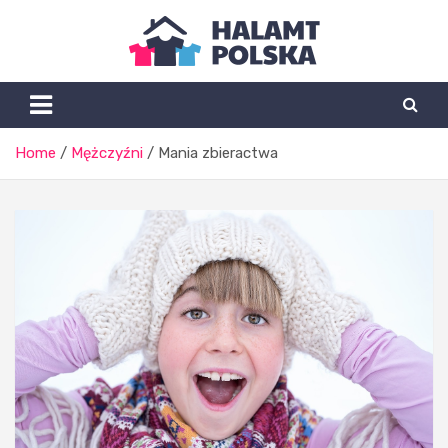
Skip
to
content
Halamtpolska.pl
Home
Mężczyźni
Mania zbieractwa