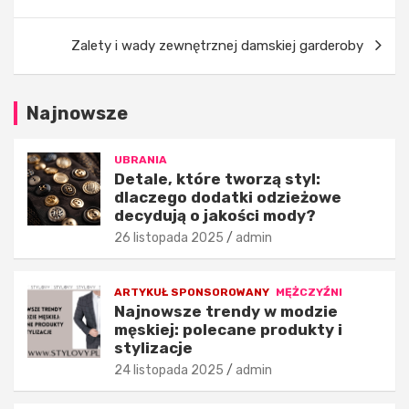
wpisu
l
d
a
y
c
w
Zalety i wady zewnętrznej damskiej garderoby
z
m
e
o
g
d
Najnowsze
o
z
d
i
o
e
UBRANIA
d
m
Detale, które tworzą styl:
dlaczego dodatki odzieżowe
a
ę
decydują o jakości mody?
t
s
k
k
26 listopada 2025
admin
i
i
o
e
d
j
ARTYKUŁ SPONSOROWANY
MĘŻCZYŹNI
Najnowsze trendy w modzie
z
:
męskiej: polecane produkty i
i
p
stylizacje
e
o
ż
l
24 listopada 2025
admin
o
e