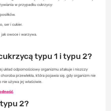
ywiania w przypadku cukrzycy:
posiłków.
 ser i cukier.
e jak owoce i warzywa.
cukrzycą typu 1 i typu 2?
j układ odpornościowy organizmu atakuje i niszczy
o choroba przewlekła, która pojawia się, gdy organizm nie
b nie używa jej właściwie.
łodność
.
 typu 2?