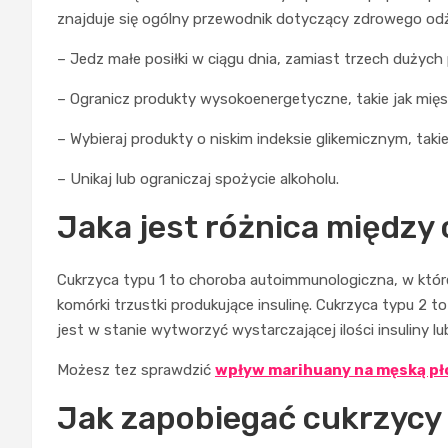
znajduje się ogólny przewodnik dotyczący zdrowego odż
– Jedz małe posiłki w ciągu dnia, zamiast trzech dużych 
– Ogranicz produkty wysokoenergetyczne, takie jak mięso,
– Wybieraj produkty o niskim indeksie glikemicznym, taki
– Unikaj lub ograniczaj spożycie alkoholu.
Jaka jest różnica między 
Cukrzyca typu 1 to choroba autoimmunologiczna, w które
komórki trzustki produkujące insulinę. Cukrzyca typu 2 t
jest w stanie wytworzyć wystarczającej ilości insuliny lu
Możesz tez sprawdzić
wpływ marihuany na męską p
Jak zapobiegać cukrzycy