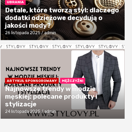
UBRANIA
Detale, które tworzą styl: dlaczego
dodatki odzieżowe decydują o
jakości mody?
26 listopada 2025
admin
ARTYKUŁ SPONSOROWANY
MĘŻCZYŹNI
Najnowsze trendy w modzie
męskiej: polecane produkty i
stylizacje
24 listopada 2025
admin