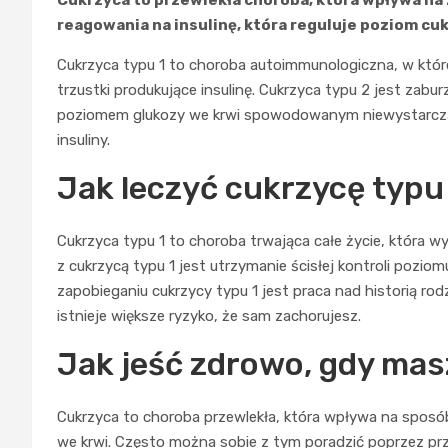
reagowania na insulinę, która reguluje poziom cuk
Cukrzyca typu 1 to choroba autoimmunologiczna, w które
trzustki produkujące insulinę. Cukrzyca typu 2 jest za
poziomem glukozy we krwi spowodowanym niewystarczają
insuliny.
Jak leczyć cukrzycę typu
Cukrzyca typu 1 to choroba trwająca całe życie, która w
z cukrzycą typu 1 jest utrzymanie ścisłej kontroli pozio
zapobieganiu cukrzycy typu 1 jest praca nad historią ro
istnieje większe ryzyko, że sam zachorujesz.
Jak jeść zdrowo, gdy ma
Cukrzyca to choroba przewlekła, która wpływa na sposób
we krwi. Często można sobie z tym poradzić poprzez prze