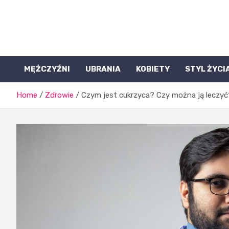
Skip
to
content
Halamtpolska.pl
MĘŻCZYŹNI
UBRANIA
KOBIETY
STYL ŻYCI
Home
Zdrowie
Czym jest cukrzyca? Czy można ją leczyć