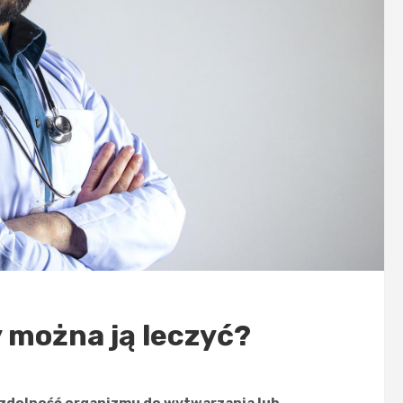
 można ją leczyć?
 zdolność organizmu do wytwarzania lub