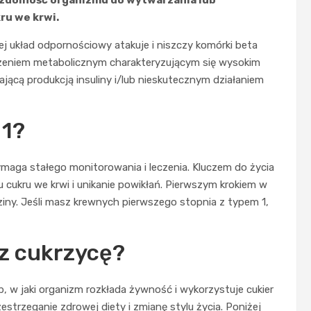
ru we krwi.
j układ odpornościowy atakuje i niszczy komórki beta
burzeniem metabolicznym charakteryzującym się wysokim
cą produkcją insuliny i/lub nieskutecznym działaniem
 1?
ymaga stałego monitorowania i leczenia. Kluczem do życia
mu cukru we krwi i unikanie powikłań. Pierwszym krokiem w
dziny. Jeśli masz krewnych pierwszego stopnia z typem 1,
sz cukrzycę?
, w jaki organizm rozkłada żywność i wykorzystuje cukier
strzeganie zdrowej diety i zmianę stylu życia. Poniżej