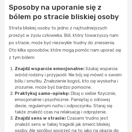
Sposoby na uporanie się z
bólem po stracie bliskiej osoby
Strata bliskiej osoby to jedno z najtrudniejszych
przeżyć w życiu człowieka. Ból, który towarzyszy nam
po stracie, może być niezwykle trudny do zniesienia.
Oto kilka sposobów, które mogą pomóc nam uporać się
z tym bólem:
UBRANIA
Znajdź wsparcie emocjonalne:
Szukaj wsparcia
D
wśród rodziny i przyjaciół. Nie bój się mówić o swoim
e
bólu i smutku. Znalezienie kogoś, kto cię wysłucha i
t
zrozumie, może być bardzo pomocne.
a
Praktykuj samo-opiekę:
Dbaj o siebie fizycznie,
l
emocjonalnie i psychicznie. Pamiętaj o zdrowej
e
diecie, regularnym ruchu i odpoczynku. Staraj się
,
także znaleźć czas na relaksację i odprężenie.
k
Znajdź sens w stracie:
Czasami trudno jest
t
ARTYKUŁ
SPONSOROWANY
znaleźć sens w takiej tragedii jak śmierć bliskiej
ó
osoby. Ale spróbuj spojrzeć na to jako na okazję do
MĘŻCZYŹNI