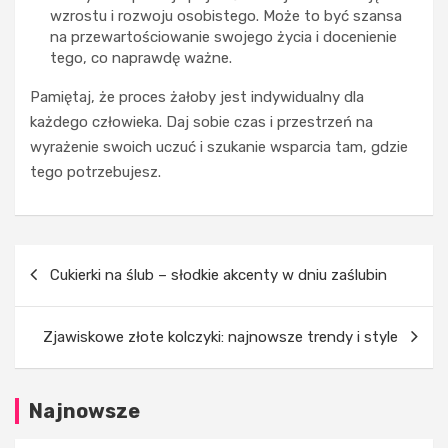
r
wzrostu i rozwoju osobistego. Może to być szansa
e
N
na przewartościowanie swojego życia i docenienie
t
a
tego, co naprawdę ważne.
w
j
o
n
Pamiętaj, że proces żałoby jest indywidualny dla
r
o
każdego człowieka. Daj sobie czas i przestrzeń na
z
w
ą
s
wyrażenie swoich uczuć i szukanie wsparcia tam, gdzie
s
z
tego potrzebujesz.
t
e
y
t
l
r
:
e
Nawigacja
d
n
Cukierki na ślub – słodkie akcenty w dniu zaślubin
wpisu
l
d
a
y
c
w
Zjawiskowe złote kolczyki: najnowsze trendy i style
z
m
e
o
g
d
Najnowsze
o
z
d
i