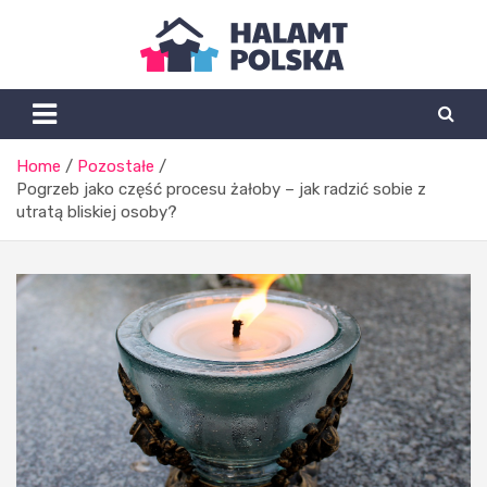
Skip
to
content
Halamtpolska.pl
Home
Pozostałe
Pogrzeb jako część procesu żałoby – jak radzić sobie z
utratą bliskiej osoby?