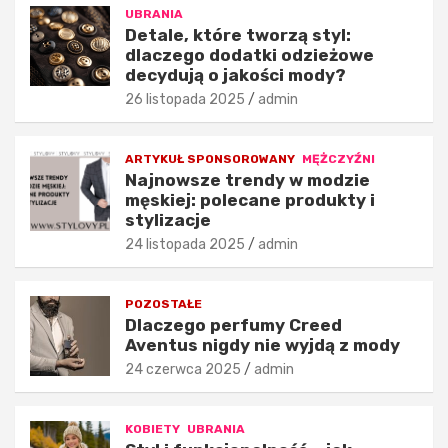
o
e
UBRANIA
d
m
Detale, które tworzą styl:
dlaczego dodatki odzieżowe
a
ę
decydują o jakości mody?
t
s
k
k
26 listopada 2025
admin
i
i
o
e
d
j
ARTYKUŁ SPONSOROWANY
MĘŻCZYŹNI
Najnowsze trendy w modzie
z
:
męskiej: polecane produkty i
i
p
stylizacje
e
o
ż
l
24 listopada 2025
admin
o
e
w
c
POZOSTAŁE
e
a
Dlaczego perfumy Creed
d
n
Aventus nigdy nie wyjdą z mody
e
e
c
p
24 czerwca 2025
admin
y
r
d
o
KOBIETY
UBRANIA
u
d