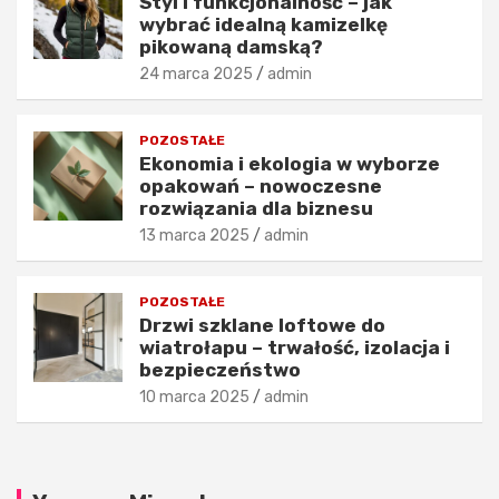
Styl i funkcjonalność – jak
j
u
wybrać idealną kamizelkę
ą
k
pikowaną damską?
o
t
24 marca 2025
admin
j
y
a
i
k
s
POZOSTAŁE
o
t
Ekonomia i ekologia w wyborze
ś
y
opakowań – nowoczesne
c
l
rozwiązania dla biznesu
i
i
13 marca 2025
admin
m
z
o
a
d
c
POZOSTAŁE
y
j
Drzwi szklane loftowe do
?
e
wiatrołapu – trwałość, izolacja i
26
24
bezpieczeństwo
listopada
listopada
10 marca 2025
admin
2025
2025
admin
admin