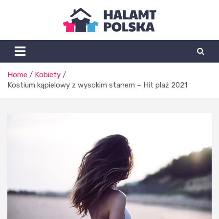
Skip
to
content
Halamtpolska.pl
Home
Kobiety
Kostium kąpielowy z wysokim stanem – Hit plaż 2021