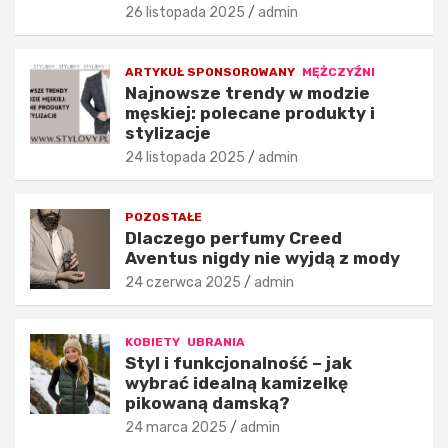
k
k
26 listopada 2025
admin
i
i
o
e
d
j
ARTYKUŁ SPONSOROWANY
MĘŻCZYŹNI
Najnowsze trendy w modzie
z
:
męskiej: polecane produkty i
i
p
stylizacje
e
o
ż
l
24 listopada 2025
admin
o
e
w
c
POZOSTAŁE
e
a
Dlaczego perfumy Creed
d
n
Aventus nigdy nie wyjdą z mody
e
e
c
p
24 czerwca 2025
admin
y
r
d
o
KOBIETY
UBRANIA
u
d
Styl i funkcjonalność – jak
j
u
wybrać idealną kamizelkę
ą
k
pikowaną damską?
o
t
24 marca 2025
admin
j
y