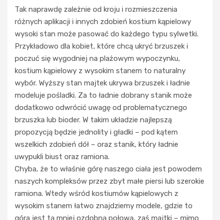
Tak naprawdę zależnie od kroju i rozmieszczenia
różnych aplikacji i innych zdobień kostium kąpielowy
wysoki stan może pasować do każdego typu sylwetki.
Przykładowo dla kobiet, które chcą ukryć brzuszek i
poczuć się wygodniej na plażowym wypoczynku,
kostium kąpielowy z wysokim stanem to naturalny
wybór. Wyższy stan majtek ukrywa brzuszek i ładnie
modeluje pośladki. Za to ładnie dobrany stanik może
dodatkowo odwrócić uwagę od problematycznego
brzuszka lub bioder. W takim układzie najlepszą
propozycją będzie jednolity i gładki – pod kątem
wszelkich zdobień dół – oraz stanik, który ładnie
uwypukli biust oraz ramiona.
Chyba, że to właśnie górę naszego ciała jest powodem
naszych kompleksów przez zbyt małe piersi lub szerokie
ramiona. Wtedy wśród kostiumów kąpielowych z
wysokim stanem łatwo znajdziemy modele, gdzie to
góra jest tą mniej ozdobną połową, zaś majtki – mimo