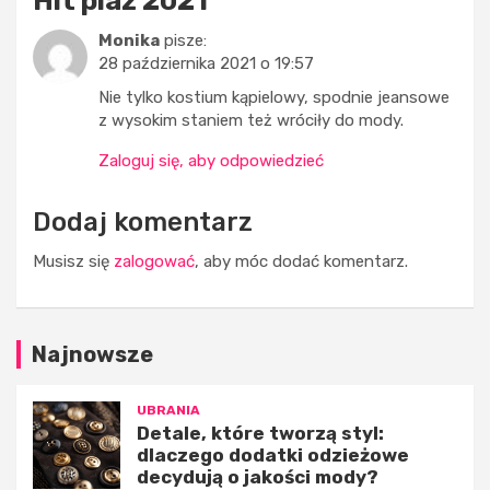
Hit plaż 2021
”
r
o
Monika
pisze:
z
w
28 października 2021 o 19:57
ą
s
s
z
Nie tylko kostium kąpielowy, spodnie jeansowe
t
e
z wysokim staniem też wróciły do mody.
y
t
l
r
Zaloguj się, aby odpowiedzieć
:
e
d
n
Dodaj komentarz
l
d
a
y
Musisz się
zalogować
, aby móc dodać komentarz.
c
w
z
m
e
o
g
d
Najnowsze
o
z
d
i
o
e
UBRANIA
d
m
Detale, które tworzą styl:
dlaczego dodatki odzieżowe
a
ę
decydują o jakości mody?
t
s