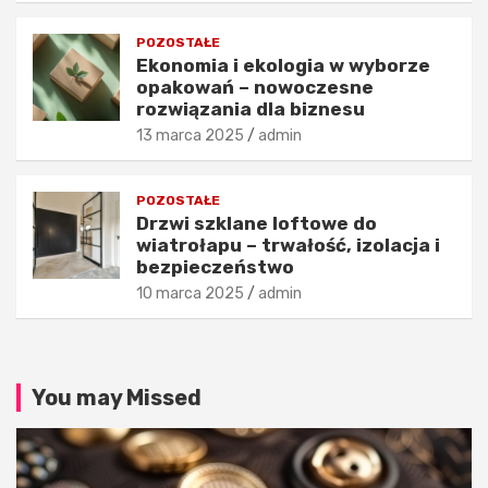
a
i
k
s
POZOSTAŁE
o
t
Ekonomia i ekologia w wyborze
ś
y
opakowań – nowoczesne
c
l
rozwiązania dla biznesu
i
i
13 marca 2025
admin
m
z
o
a
d
c
POZOSTAŁE
y
j
Drzwi szklane loftowe do
?
e
wiatrołapu – trwałość, izolacja i
26
24
bezpieczeństwo
listopada
listopada
10 marca 2025
admin
2025
2025
admin
admin
You may Missed