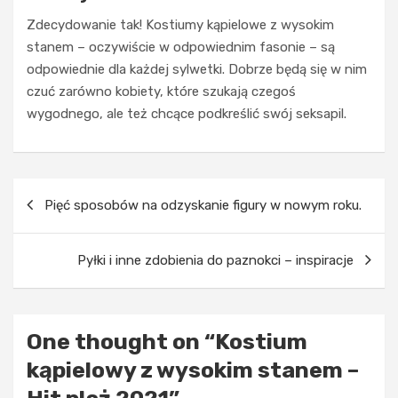
Zdecydowanie tak! Kostiumy kąpielowe z wysokim
stanem – oczywiście w odpowiednim fasonie – są
odpowiednie dla każdej sylwetki. Dobrze będą się w nim
czuć zarówno kobiety, które szukają czegoś
wygodnego, ale też chcące podkreślić swój seksapil.
UBRANIA
D
e
t
Nawigacja
a
Pięć sposobów na odzyskanie figury w nowym roku.
l
wpisu
e
,
Pyłki i inne zdobienia do paznokci – inspiracje
k
t
ARTYKUŁ
SPONSOROWANY
ó
r
MĘŻCZYŹNI
One thought on “
Kostium
e
N
t
a
kąpielowy z wysokim stanem –
w
j
o
n