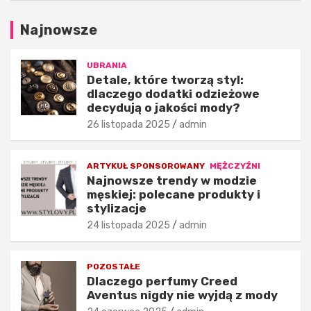
e
o
g
d
Najnowsze
o
z
d
i
o
e
UBRANIA
d
m
Detale, które tworzą styl:
dlaczego dodatki odzieżowe
a
ę
decydują o jakości mody?
t
s
k
k
26 listopada 2025
admin
i
i
o
e
d
j
ARTYKUŁ SPONSOROWANY
MĘŻCZYŹNI
Najnowsze trendy w modzie
z
:
męskiej: polecane produkty i
i
p
stylizacje
e
o
ż
l
24 listopada 2025
admin
o
e
w
c
POZOSTAŁE
e
a
Dlaczego perfumy Creed
d
n
Aventus nigdy nie wyjdą z mody
e
e