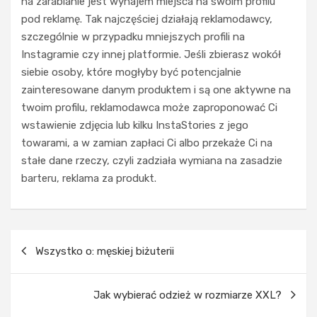
na zarabianie jest wynajem miejsca na swoim profilu
k
pod reklamę. Tak najczęściej działają reklamodawcy,
t
ARTYKUŁ
szczególnie w przypadku mniejszych profili na
SPONSOROWANY
ó
Instagramie czy innej platformie. Jeśli zbierasz wokół
r
MĘŻCZYŹNI
e
N
siebie osoby, które mogłyby być potencjalnie
t
a
zainteresowane danym produktem i są one aktywne na
w
j
twoim profilu, reklamodawca może zaproponować Ci
o
n
wstawienie zdjęcia lub kilku InstaStories z jego
r
o
towarami, a w zamian zapłaci Ci albo przekaże Ci na
z
w
ą
s
stałe dane rzeczy, czyli zadziała wymiana na zasadzie
s
z
barteru, reklama za produkt.
t
e
y
t
l
r
:
e
Nawigacja
d
n
Wszystko o: męskiej biżuterii
wpisu
l
d
a
y
c
w
Jak wybierać odzież w rozmiarze XXL?
z
m