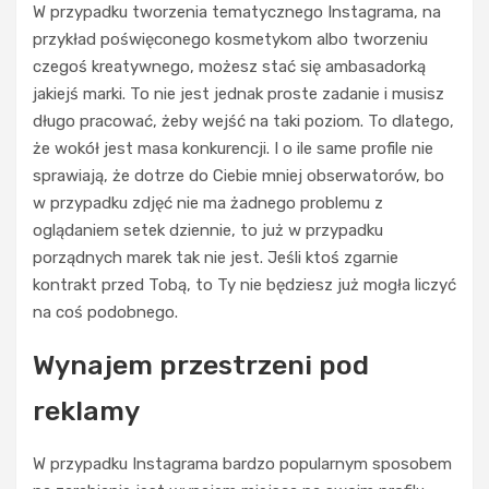
W przypadku tworzenia tematycznego Instagrama, na
przykład poświęconego kosmetykom albo tworzeniu
czegoś kreatywnego, możesz stać się ambasadorką
jakiejś marki. To nie jest jednak proste zadanie i musisz
długo pracować, żeby wejść na taki poziom. To dlatego,
że wokół jest masa konkurencji. I o ile same profile nie
sprawiają, że dotrze do Ciebie mniej obserwatorów, bo
w przypadku zdjęć nie ma żadnego problemu z
oglądaniem setek dziennie, to już w przypadku
porządnych marek tak nie jest. Jeśli ktoś zgarnie
kontrakt przed Tobą, to Ty nie będziesz już mogła liczyć
na coś podobnego.
UBRANIA
D
Wynajem przestrzeni pod
e
t
reklamy
a
l
e
W przypadku Instagrama bardzo popularnym sposobem
,