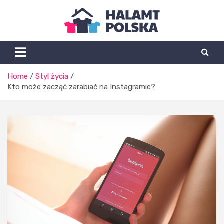
Skip
to
content
Halamtpolska.pl
Home
Styl życia
Kto może zacząć zarabiać na Instagramie?