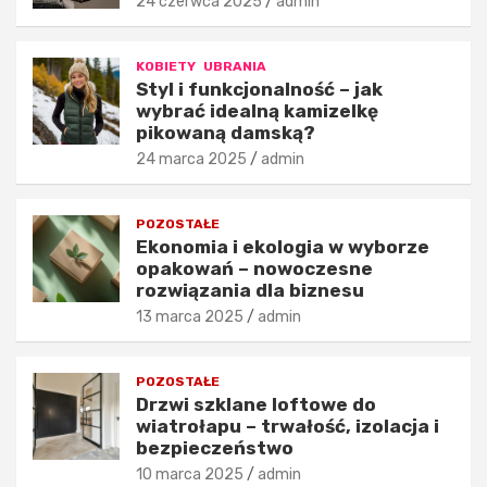
c
p
24 czerwca 2025
admin
y
r
d
o
KOBIETY
UBRANIA
u
d
Styl i funkcjonalność – jak
j
u
wybrać idealną kamizelkę
ą
k
pikowaną damską?
o
t
24 marca 2025
admin
j
y
a
i
k
s
POZOSTAŁE
o
t
Ekonomia i ekologia w wyborze
ś
y
opakowań – nowoczesne
c
l
rozwiązania dla biznesu
i
i
13 marca 2025
admin
m
z
o
a
d
c
POZOSTAŁE
y
j
Drzwi szklane loftowe do
?
e
wiatrołapu – trwałość, izolacja i
26
24
bezpieczeństwo
listopada
listopada
10 marca 2025
admin
2025
2025