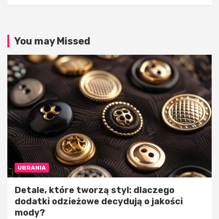
admin
admin
You may Missed
UBRANIA
Detale, które tworzą styl: dlaczego
dodatki odzieżowe decydują o jakości
mody?