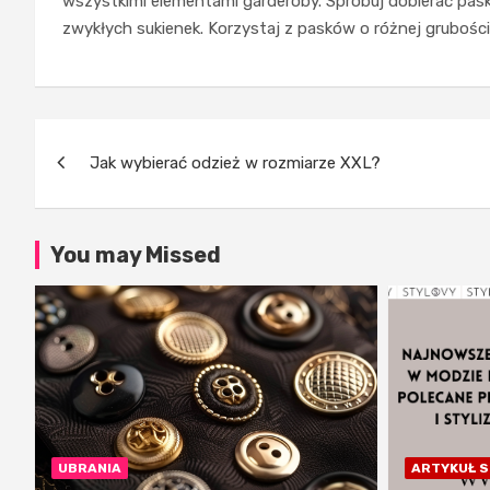
wszystkimi elementami garderoby. Spróbuj dobierać paski
zwykłych sukienek. Korzystaj z pasków o różnej grubości
Nawigacja
Jak wybierać odzież w rozmiarze XXL?
wpisu
You may Missed
UBRANIA
ARTYKUŁ 