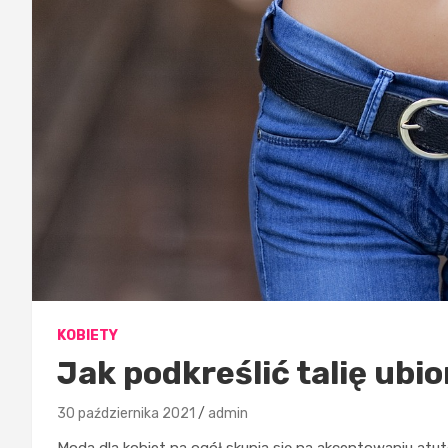
KOBIETY
Jak podkreślić talię ubi
30 października 2021
admin
Moda dla kobiet na ogół skupia się na akcentowaniu atut