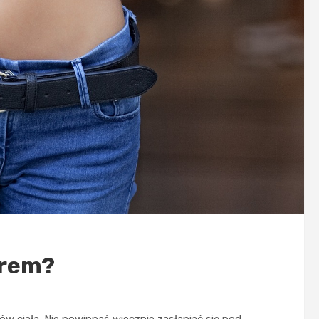
orem?
ów ciała. Nie powinnaś wiecznie zasłaniać się pod