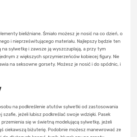
lementy bieliźniane. Śmiało możesz je nosić na co dzień, o
ego i nieprześwitującego materiału. Najlepszy będzie ten
 na sylwetkę i zawsze ją wyszczuplają, a przy tym
 jednym z większych sprzymierzeńców kobiecej figury. Nie
ia na seksowne gorsety. Możesz je nosić i do spódnic, i
w
osobu na podkreślenie atutów sylwetki od zastosowania
szafie, jeżeli lubisz podkreślać swoje wdzięki. Pasek
t przemienia się w świetną modelującą sylwetkę, jeżeli
akąś ciekawszą biżuterię. Podobnie możesz manewrować ze