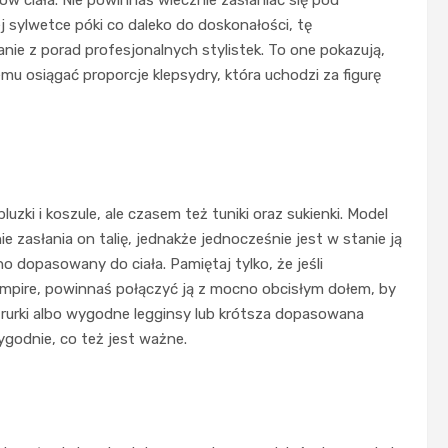
ej sylwetce póki co daleko do doskonałości, tę
nie z porad profesjonalnych stylistek. To one pokazują,
 temu osiągać proporcje klepsydry, która uchodzi za figurę
luzki i koszule, ale czasem też tuniki oraz sukienki. Model
 zasłania on talię, jednakże jednocześnie jest w stanie ją
no dopasowany do ciała. Pamiętaj tylko, że jeśli
u empire, powinnaś połączyć ją z mocno obcisłym dołem, by
rurki albo wygodne legginsy lub krótsza dopasowana
ygodnie, co też jest ważne.