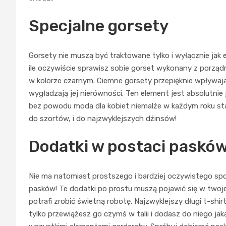
Specjalne gorsety
Gorsety nie muszą być traktowane tylko i wyłącznie jak e
ile oczywiście sprawisz sobie gorset wykonany z porządn
w kolorze czarnym. Ciemne gorsety przepięknie wpływają
wygładzają jej nierówności. Ten element jest absolutnie
bez powodu moda dla kobiet niemalże w każdym roku staw
do szortów, i do najzwyklejszych dżinsów!
Dodatki w postaci paskó
Nie ma natomiast prostszego i bardziej oczywistego sp
pasków! Te dodatki po prostu muszą pojawić się w twojej 
potrafi zrobić świetną robotę. Najzwyklejszy długi t-shir
tylko przewiążesz go czymś w talii i dodasz do niego j