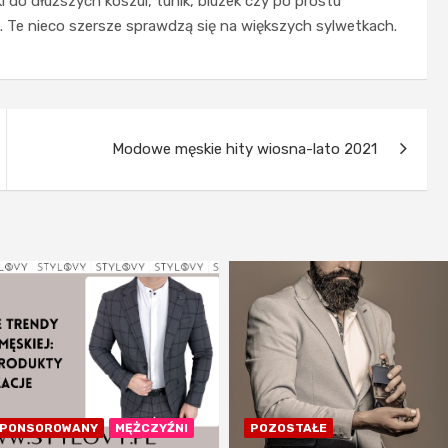
 do dłuższych koszul, tunik, bluzek czy po prostu
. Te nieco szersze sprawdzą się na większych sylwetkach.
Modowe męskie hity wiosna-lato 2021
SPONSOROWANY
MĘŻCZYŹNI
POZOSTAŁE