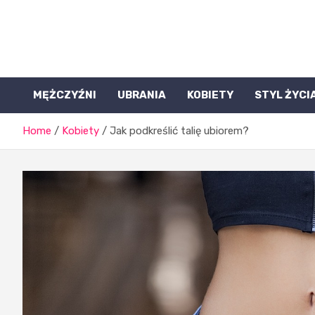
Skip
to
content
Halamtpolska.pl
MĘŻCZYŹNI
UBRANIA
KOBIETY
STYL ŻYCI
Home
Kobiety
Jak podkreślić talię ubiorem?