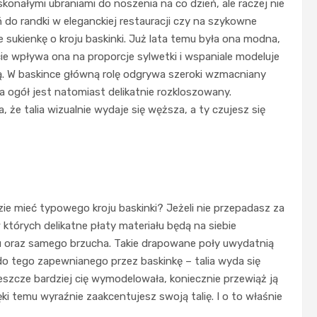
onałymi ubraniami do noszenia na co dzień, ale raczej nie
do randki w eleganckiej restauracji czy na szykowne
 sukienkę o kroju baskinki. Już lata temu była ona modna,
ie wpływa ona na proporcje sylwetki i wspaniale modeluje
łą. W baskince główną rolę odgrywa szeroki wzmacniany
na ogół jest natomiast delikatnie rozkloszowany.
, że talia wizualnie wydaje się węższa, a ty czujesz się
dzie mieć typowego kroju baskinki? Jeżeli nie przepadasz za
których delikatne płaty materiału będą na siebie
tu oraz samego brzucha. Takie drapowane poły uwydatnią
 do tego zapewnianego przez baskinkę – talia wyda się
eszcze bardziej cię wymodelowała, koniecznie przewiąż ją
ki temu wyraźnie zaakcentujesz swoją talię. I o to właśnie