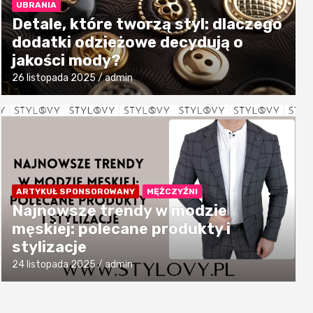
UBRANIA
Detale, które tworzą styl: dlaczego
dodatki odzieżowe decydują o
jakości mody?
26 listopada 2025
admin
ARTYKUŁ SPONSOROWANY
MĘŻCZYŹNI
Najnowsze trendy w modzie
męskiej: polecane produkty i
stylizacje
24 listopada 2025
admin