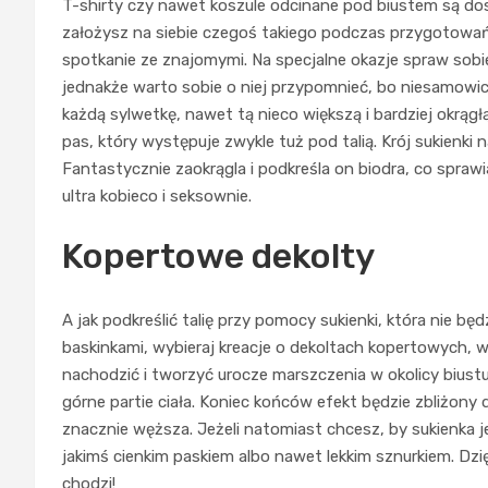
T-shirty czy nawet koszule odcinane pod biustem są dosk
założysz na siebie czegoś takiego podczas przygotowań 
spotkanie ze znajomymi. Na specjalne okazje spraw sobie
jednakże warto sobie o niej przypomnieć, bo niesamowic
każdą sylwetkę, nawet tą nieco większą i bardziej okrąg
pas, który występuje zwykle tuż pod talią. Krój sukienki 
Fantastycznie zaokrągla i podkreśla on biodra, co sprawia
ultra kobieco i seksownie.
Kopertowe dekolty
A jak podkreślić talię przy pomocy sukienki, która nie bę
baskinkami, wybieraj kreacje o dekoltach kopertowych, w 
nachodzić i tworzyć urocze marszczenia w okolicy bius
górne partie ciała. Koniec końców efekt będzie zbliżony
znacznie węższa. Jeżeli natomiast chcesz, by sukienka j
jakimś cienkim paskiem albo nawet lekkim sznurkiem. Dzię
chodzi!